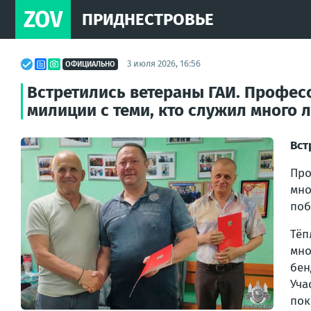
ZOV
ПРИДНЕСТРОВЬЕ
3 июля 2026, 16:56
ОФИЦИАЛЬНО
Встретились ветераны ГАИ. Профес
милиции с теми, кто служил много л
Вст
Про
мно
поб
Тёп
мно
бен
Уча
пок