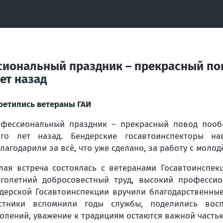
сиональный праздник – прекрасный по
ет назад
ретились ветераны ГАИ
фессиональный праздник – прекрасный повод пообщ
го лет назад. Бендерские госавтоинспекторы на
лагодарили за всё, что уже сделано, за работу с молод
лая встреча состоялась с ветеранами Госавтоинспек
голетний добросовестный труд, высокий профессио
дерской Госавтоинспекции вручили благодарственные
стники вспомнили годы службы, поделились восп
олений, уважение к традициям остаются важной частью