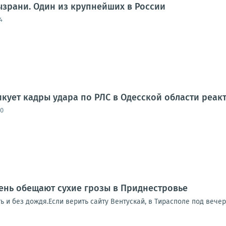
ызрани. Один из крупнейших в России
4
ует кадры удара по РЛС в Одесской области реак
50
ень обещают сухие грозы в Приднестровье
ть и без дождя.Если верить сайту Вентускай, в Тирасполе под вече