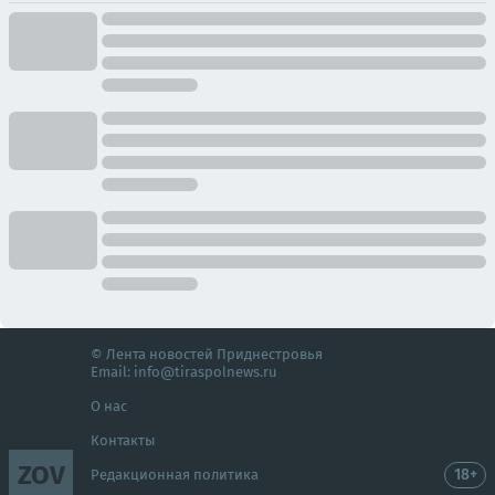
© Лента новостей Приднестровья
Email:
info@tiraspolnews.ru
О нас
Контакты
ZOV
18+
Редакционная политика