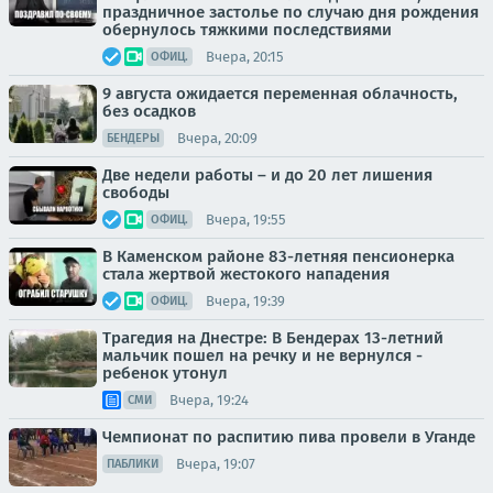
праздничное застолье по случаю дня рождения
обернулось тяжкими последствиями
Вчера, 20:15
ОФИЦ.
9 августа ожидается переменная облачность,
без осадков
Вчера, 20:09
БЕНДЕРЫ
Две недели работы – и до 20 лет лишения
свободы
Вчера, 19:55
ОФИЦ.
В Каменском районе 83-летняя пенсионерка
стала жертвой жестокого нападения
Вчера, 19:39
ОФИЦ.
Трагедия на Днестре: В Бендерах 13-летний
мальчик пошел на речку и не вернулся -
ребенок утонул
Вчера, 19:24
СМИ
Чемпионат по распитию пива провели в Уганде
Вчера, 19:07
ПАБЛИКИ