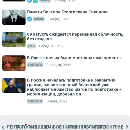
Вчера, 19:39
ОФИЦ.
Памяти Виктора Георгиевича Соколова
Вчера, 18:12
ОФИЦ.
09 августа ожидается переменная облачность,
без осадков
Сегодня, 07:12
СМИ
В Одессе ночью были многократные прилеты
Сегодня, 08:12
ПАБЛИКИ
В России началась подготовка к закрытию
границ, заявил военный Зеленский уже
наблюдает множество шагов по подготовке к
мобилизации, добавил он
Вчера, 21:43
ПАБЛИКИ
ЛЕНТА
ТОП
ОФИЦ.
ВИДЕО
СМИ
ВОЕНКОРЫ
МНЕНИЯ
ПАБЛИКИ
ФОТО
ЛОНГРИДЫ