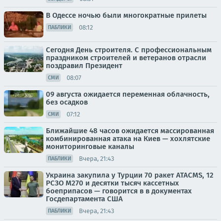
В Одессе ночью были многократные прилеты
08:12
ПАБЛИКИ
Сегодня День строителя. С профессиональным
праздником строителей и ветеранов отрасли
поздравил Президент
08:07
СМИ
09 августа ожидается переменная облачность,
без осадков
07:12
СМИ
Ближайшие 48 часов ожидается массированная
комбинированная атака на Киев — хохлятские
мониторинговые каналы
Вчера, 21:43
ПАБЛИКИ
Украина закупила у Турции 70 ракет ATACMS, 12
РСЗО M270 и десятки тысяч кассетных
боеприпасов — говорится в в документах
Госдепартамента США
Вчера, 21:43
ПАБЛИКИ