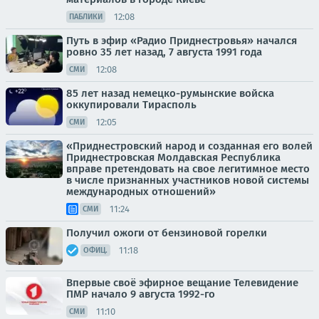
12:08
ПАБЛИКИ
Путь в эфир «Радио Приднестровья» начался
ровно 35 лет назад, 7 августа 1991 года
12:08
СМИ
85 лет назад немецко-румынские войска
оккупировали Тирасполь
12:05
СМИ
«Приднестровский народ и созданная его волей
Приднестровская Молдавская Республика
вправе претендовать на свое легитимное место
в числе признанных участников новой системы
международных отношений»
11:24
СМИ
Получил ожоги от бензиновой горелки
11:18
ОФИЦ.
Впервые своё эфирное вещание Телевидение
ПМР начало 9 августа 1992-го
11:10
СМИ