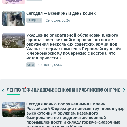
Сегодня — Всемирный день кошек!
Сегодня, 08:24
БЕНДЕРЫ
Ухудшение оперативной обстановки Южного
фронта советских войск произошло после
окружения нескольких советских армий под
Уманью – вермахт вышел к Первомайску и шёл
к черноморскому побережью с востока, что
могло привести к...
Сегодня, 09:37
СМИ
ЛЕНТА
ТОП
ОФИЦ.
ВИДЕО
СМИ
ВОЕНКОРЫ
МНЕНИЯ
ПАБЛИКИ
ФОТО
ЛОНГРИДЫ
Сегодня ночью Вооруженными Силами
Российской Федерации нанесен групповой удар
высокоточным оружием наземного
базирования по предприятию военной
промышленности и складу горюче-смазочных
материалов в городе Киеве