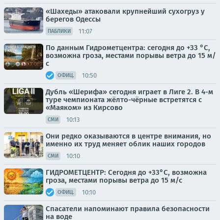
«Шахеды» атаковали крупнейший сухогруз у
берегов Одессы
11:07
ПАБЛИКИ
По данным Гидрометцентра: сегодня до +33 °C,
возможна гроза, местами порывы ветра до 15 м/
с
10:50
ОФИЦ.
Дубль «Шерифа» сегодня играет в Лиге 2. В 4-м
туре чемпионата жёлто-чёрные встретятся с
«Маяком» из Кирсово
10:13
СМИ
Они редко оказываются в центре внимания, но
именно их труд меняет облик наших городов
10:10
СМИ
ГИДРОМЕТЦЕНТР: Сегодня до +33°С, возможна
гроза, местами порывы ветра до 15 м/с
10:10
ОФИЦ.
Спасатели напоминают правила безопасности
на воде