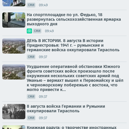
09:49
СМИ
На спортплощадке по ул. Федько, 18
развернулась сельскохозяйственная ярмарка
выходного дня
09:49
СМИ
ДЕНЬ В ИСТОРИИ. 8 августа В истории
Приднестровья: 1941 г. – румынские и
германские войска оккупировали Тирасполь
09:37
СМИ
Ухудшение оперативной обстановки Южного
фронта советских войск произошло после
окружения нескольких советских армий под
Уманью – вермахт вышел к Первомайску и шёл
к черноморскому побережью с востока, что
могло привести к...
09:37
СМИ
8 августа войска Германии и Румынии
оккупировали Тирасполь
09:37
СМИ
Книжная радуга: о творчестве иностранных