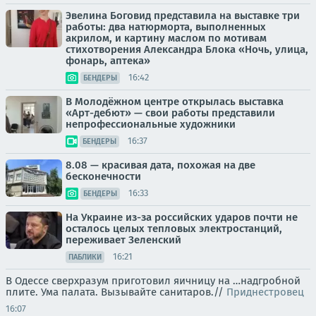
Эвелина Боговид представила на выставке три
работы: два натюрморта, выполненных
акрилом, и картину маслом по мотивам
стихотворения Александра Блока «Ночь, улица,
фонарь, аптека»
16:42
БЕНДЕРЫ
В Молодёжном центре открылась выставка
«Арт-дебют» — свои работы представили
непрофессиональные художники
16:37
БЕНДЕРЫ
8.08 — красивая дата, похожая на две
бесконечности
16:33
БЕНДЕРЫ
На Украине из-за российских ударов почти не
осталось целых тепловых электростанций,
переживает Зеленский
16:21
ПАБЛИКИ
В Одессе сверхразум приготовил яичницу на …надгробной
плите. Ума палата. Вызывайте санитаров.//
Приднестровец
16:07