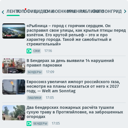
ЛЕНТА
ТОП
ОФИЦ.
ВИДЕО
СМИ
ВОЕНКОРЫ
МНЕНИЯ
ПАБЛИКИ
ФОТО
ЛОНГРИДЫ
«Рыбница – город с горячим сердцем. Он
расправил свои улицы, как крылья птицы перед
взлётом. Его крутой рельеф – это и про
характер города. Такой же самобытный и
стремительный»
17:16
СМИ
В Бендерах за день выявили 14 нарушений
правил парковки
17:09
БЕНДЕРЫ
Евросоюз увеличил импорт российского газа,
несмотря на планы отказаться от него к 2027
году, — Welt am Sonntag
17:05
ПАБЛИКИ
Два бендерских пожарных расчёта тушили
сухую траву в Протягайловке, на заброшенных
огородах
17:05
БЕНДЕРЫ