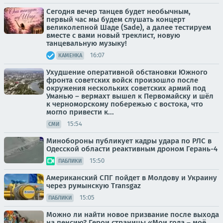
Сегодня вечер танцев будет необычным,
первый час мы будем слушать концерт
великолепной Шаде (Sade), а далее тестируем
вместе с вами новый треклист, новую
танцевальную музыку!
16:07
КАМЕНКА
Ухудшение оперативной обстановки Южного
фронта советских войск произошло после
окружения нескольких советских армий под
Уманью – вермахт вышел к Первомайску и шёл
к черноморскому побережью с востока, что
могло привести к...
15:54
СМИ
Минобороны публикует кадры удара по РЛС в
Одесской области реактивным дроном Герань-4
15:50
ПАБЛИКИ
Американский СПГ пойдет в Молдову и Украину
через румынскую Transgaz
15:05
ПАБЛИКИ
Можно ли найти новое призвание после выхода
на пенсию? Герои страницы «Мои года – моё